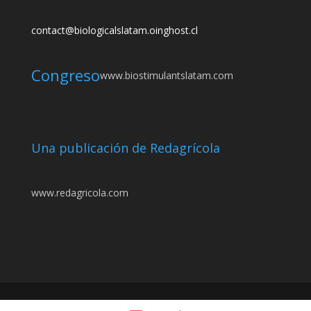
contact@biologicalslatam.oinghost.cl
Congreso
www.biostimulantslatam.com
Una publicación de Redagrícola
www.redagricola.com