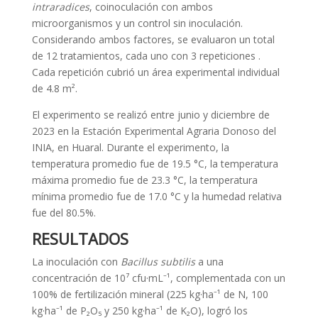
intraradices
, coinoculación con ambos
microorganismos y un control sin inoculación.
Considerando ambos factores, se evaluaron un total
de 12 tratamientos, cada uno con 3 repeticiones .
Cada repetición cubrió un área experimental individual
de 4.8 m².
El experimento se realizó entre junio y diciembre de
2023 en la Estación Experimental Agraria Donoso del
INIA, en Huaral. Durante el experimento, la
temperatura promedio fue de 19.5 °C, la temperatura
máxima promedio fue de 23.3 °C, la temperatura
mínima promedio fue de 17.0 °C y la humedad relativa
fue del 80.5%.
RESULTADOS
La inoculación con
Bacillus subtilis
a una
concentración de 10⁷ cfu·mL⁻¹, complementada con un
100% de fertilización mineral (225 kg·ha⁻¹ de N, 100
kg·ha⁻¹ de P₂O₅ y 250 kg·ha⁻¹ de K₂O), logró los