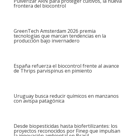
Pulverizar ARN para proteger cultivos, la nueva
frontera del biocontrol
GreenTech Amsterdam 2026 premia
tecnologías que marcan tendencias en la
producción bajo invernadero
España refuerza el biocontrol frente al avance
de Thrips parvispinus en pimiento
Uruguay busca reducir químicos en manzanos
con avispa patagónica
Desde biopesticidas hasta biofertilizantes: los
proyectos reconocidos por Finep que impulsan
la innovación ambiental en Brasil