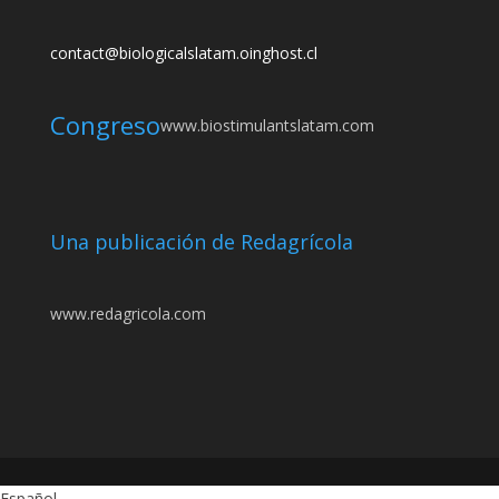
contact@biologicalslatam.oinghost.cl
Congreso
www.biostimulantslatam.com
Una publicación de Redagrícola
www.redagricola.com
Español