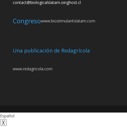
contact@biologicalslatam.oinghost.cl
Congreso
www.biostimulantslatam.com
Una publicación de Redagrícola
www.redagricola.com
Español
╳