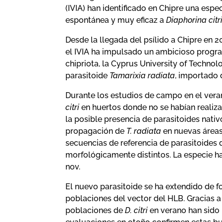
(IVIA) han identificado en Chipre una espe
espontánea y muy eficaz a
Diaphorina citr
Desde la llegada del psílido a Chipre en 2
el IVIA ha impulsado un ambicioso program
chipriota, la Cyprus University of Technol
parasitoide
Tamarixia radiata
, importado 
Durante los estudios de campo en el vera
citri
en huertos donde no se habían realiz
la posible presencia de parasitoides nati
propagación de
T. radiata
en nuevas áreas
secuencias de referencia de parasitoides d
morfológicamente distintos. La especie 
nov.
El nuevo parasitoide se ha extendido de f
poblaciones del vector del HLB. Gracias a 
poblaciones de
D. citri
en verano han sido 