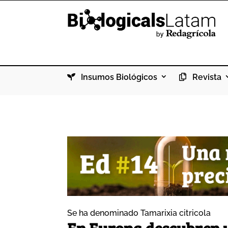
Insumos Biológicos
Revista
Se ha denominado Tamarixia citricola