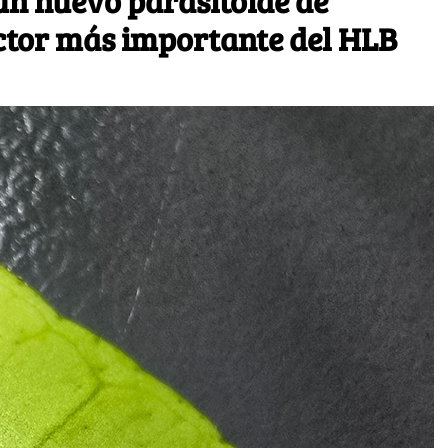
n nuevo parasitoide de
ector más importante del HLB