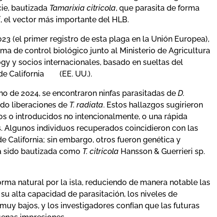
cie, bautizada
Tamarixia citricola
, que parasita de forma
i
, el vector más importante del HLB.
023 (el primer registro de esta plaga en la Unión Europea),
a de control biológico junto al Ministerio de Agricultura
ogy y socios internacionales, basado en sueltas del
de California (EE. UU.).
no de 2024, se encontraron ninfas parasitadas de
D.
ado liberaciones de
T. radiata
. Estos hallazgos sugirieron
vos o introducidos no intencionalmente, o una rápida
. Algunos individuos recuperados coincidieron con las
e California; sin embargo, otros fueron genética y
ha sido bautizada como
T. citricola
Hansson & Guerrieri sp.
orma natural por la isla, reduciendo de manera notable las
su alta capacidad de parasitación, los niveles de
muy bajos, y los investigadores confían que las futuras