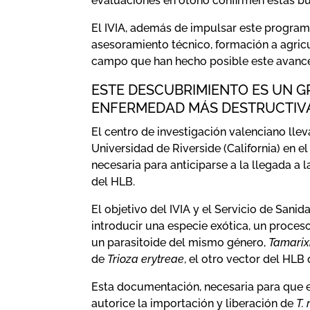
evaluaciones en otoño confirmen estas b
El IVIA, además de impulsar este program
asesoramiento técnico, formación a agricu
campo que han hecho posible este avance
ESTE DESCUBRIMIENTO ES UN G
ENFERMEDAD MÁS DESTRUCTIVA
El centro de investigación valenciano llev
Universidad de Riverside (California) en e
necesaria para anticiparse a la llegada a l
del HLB.
El objetivo del IVIA y el Servicio de San
introducir una especie exótica, un proce
un parasitoide del mismo género,
Tamarixi
de
Trioza erytreae
, el otro vector del HLB
Esta documentación, necesaria para que el
autorice la importación y liberación de
T.