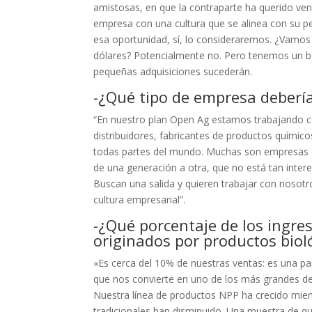
amistosas, en que la contraparte ha querido v
empresa con una cultura que se alinea con su p
esa oportunidad, sí, lo consideraremos. ¿Vamos 
dólares? Potencialmente no. Pero tenemos un ba
pequeñas adquisiciones sucederán.
-¿Qué tipo de empresa debería
“En nuestro plan Open Ag estamos trabajando c
distribuidores, fabricantes de productos químico
todas partes del mundo. Muchas son empresas 
de una generación a otra, que no está tan intere
Buscan una salida y quieren trabajar con nosotro
cultura empresarial”.
-¿Qué porcentaje de los ingre
originados por productos biol
«Es cerca del 10% de nuestras ventas: es una pa
que nos convierte en uno de los más grandes d
Nuestra línea de productos NPP ha crecido mien
tradicionales han disminuido. Una muestra de q