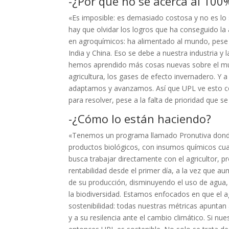
-¿Por qué no se acerca al 100
«Es imposible: es demasiado costosa y no es lo
hay que olvidar los logros que ha conseguido la
en agroquímicos: ha alimentado al mundo, pese 
India y China. Eso se debe a nuestra industria y l
hemos aprendido más cosas nuevas sobre el mun
agricultura, los gases de efecto invernadero. 
adaptamos y avanzamos. Así que UPL ve esto 
para resolver, pese a la falta de prioridad que se 
-¿Cómo lo están haciendo?
«Tenemos un programa llamado Pronutiva don
productos biológicos, con insumos químicos cua
busca trabajar directamente con el agricultor, 
rentabilidad desde el primer día, a la vez que au
de su producción, disminuyendo el uso de agua,
la biodiversidad. Estamos enfocados en que el a
sostenibilidad: todas nuestras métricas apuntan a
y a su resilencia ante el cambio climático. Si nue