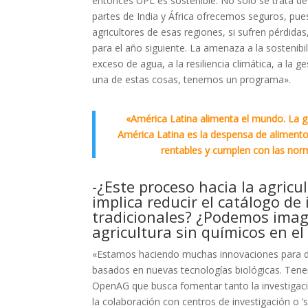
entonces UPL es sostenible. No solo se trata de
partes de India y África ofrecemos seguros, p
agricultores de esas regiones, si sufren pérdidas
para el año siguiente. La amenaza a la sostenibi
exceso de agua, a la resiliencia climática, a la 
una de estas cosas, tenemos un programa».
«América Latina alimenta el mundo. La 
América Latina es la despensa de aliment
rentables y cumplen con las nor
-¿Este proceso hacia la agricu
implica reducir el catálogo d
tradicionales? ¿Podemos ima
agricultura sin químicos en el
«Estamos haciendo muchas innovaciones para d
basados en nuevas tecnologías biológicas. Tene
OpenAG que busca fomentar tanto la investiga
la colaboración con centros de investigación o ‘