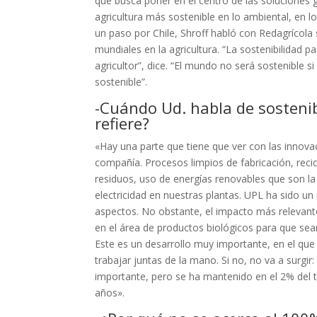
que busca poner en el centro de las soluciones 
agricultura más sostenible en lo ambiental, en l
un paso por Chile, Shroff habló con Redagrícola
mundiales en la agricultura. “La sostenibilidad pa
agricultor”, dice. “El mundo no será sostenible si
sostenible”.
-Cuándo Ud. habla de sostenib
refiere?
«Hay una parte que tiene que ver con las inno
compañía. Procesos limpios de fabricación, recic
residuos, uso de energías renovables que son la
electricidad en nuestras plantas. UPL ha sido un
aspectos. No obstante, el impacto más relevan
en el área de productos biológicos para que sean
Este es un desarrollo muy importante, en el que 
trabajar juntas de la mano. Si no, no va a surgir:
importante, pero se ha mantenido en el 2% del t
años».