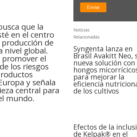
busca que la
Noticias
sté en el centro
Relacionadas
a producción de
Syngenta lanza en
 nivel global.
Brasil Avakitt Neo, 
ve promover el
nueva solución con
 de los riesgos
hongos micorrícico
productos
para mejorar la
Europa y señala
eficiencia nutricion
ieza central para
de los cultivos
del mundo.
Efectos de la inclus
de Kelpak® en el