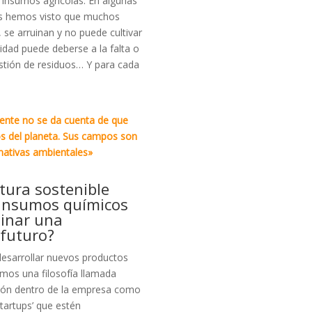
 insumos agrícolas. En algunas
ues hemos visto que muchos
, se arruinan y no puede cultivar
lidad puede deberse a la falta o
gestión de residuos… Y para cada
gente no se da cuenta de que
os del planeta. Sus campos son
mativas ambientales»
ltura sostenible
e insumos químicos
ginar una
 futuro?
esarrollar nuevos productos
mos una filosofía llamada
ción dentro de la empresa como
startups’ que estén