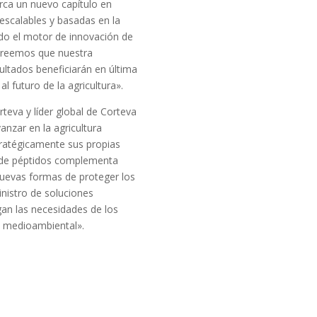
ca un nuevo capítulo en
 escalables y basadas en la
ndo el motor de innovación de
 creemos que nuestra
sultados beneficiarán en última
al futuro de la agricultura».
teva y líder global de Corteva
anzar en la agricultura
ratégicamente sus propias
a de péptidos complementa
 nuevas formas de proteger los
nistro de soluciones
an las necesidades de los
n medioambiental».