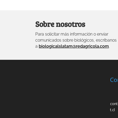
Sobre nosotros
Para solicitar más información o enviar
comunicados sobre biológicos, escríbanos
a
biologicalslatam@redagricola.com
.
Co
cont
t.cl