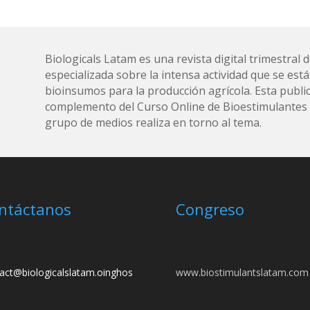
Biologicals Latam es una revista digital trimestra
especializada sobre la intensa actividad que se está
bioinsumos para la producción agrícola. Esta public
complemento del Curso Online de Bioestimulantes y
grupo de medios realiza en torno al tema.
ntáctanos
Congreso
act@biologicalslatam.oinghos
www.biostimulantslatam.com