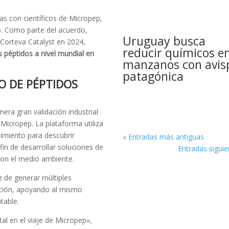
as con científicos de Micropep,
o. Como parte del acuerdo,
Uruguay busca
 Corteva Catalyst en 2024,
reducir químicos e
s péptidos a nivel mundial en
manzanos con avis
patagónica
O DE PÉPTIDOS
mera gran validación industrial
Micropep. La plataforma utiliza
imiento para descubrir
« Entradas más antiguas
in de desarrollar soluciones de
Entradas siguie
 con el medio ambiente.
z de generar múltiples
cción, apoyando al mismo
table.
al en el viaje de Micropep»,