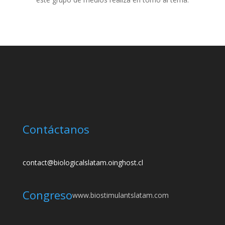
Contáctanos
contact@biologicalslatam.oinghost.cl
Congreso
www.biostimulantslatam.com