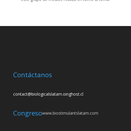
Contáctanos
contact@biologicalslatam.oinghost.cl
Congreso
www.biostimulantslatam.com