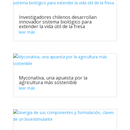
Investigadores chilenos desarrollan
innovador sistema biológico para
extender la vida útil de la fresa
leer más
Myconativa, una apuesta por la
agricultura más sostenible
leer más