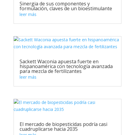
Sinergia de sus componentes y
formulación, claves de un bioestimulante
leer más
Sackett Waconia apuesta fuerte en
hispanoamérica con tecnología avanzada
para mezcla de fertilizantes
leer más
El mercado de biopesticidas podría casi
cuadruplicarse hacia 2035
leer más