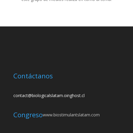
Contáctanos
contact@biologicalslatam.oinghost.cl
Congreso
www.biostimulantslatam.com