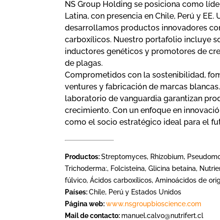
NS Group Holding se posiciona como líder
Latina, con presencia en Chile, Perú y EE. 
desarrollamos productos innovadores com
carboxílicos. Nuestro portafolio incluye 
inductores genéticos y promotores de cre
de plagas.
Comprometidos con la sostenibilidad, fom
ventures y fabricación de marcas blancas
laboratorio de vanguardia garantizan pro
crecimiento. Con un enfoque en innovació
como el socio estratégico ideal para el fut
Productos:
Streptomyces, Rhizobium, Pseudomona
Trichoderma:, Folcisteína, Glicina betaína, Nutr
fúlvico, Ácidos carboxílicos, Aminoácidos de ori
Países:
Chile, Perú y Estados Unidos
Página web:
www.nsgroupbioscience.com
Mail de contacto:
manuel.calvo@nutrifert.cl