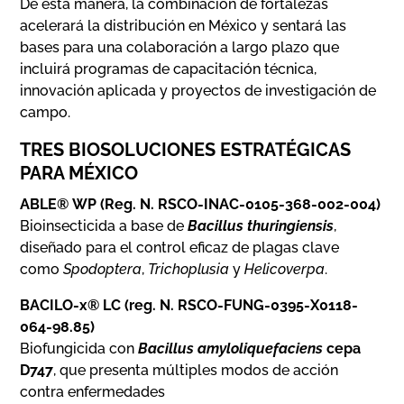
De esta manera, la combinación de fortalezas
acelerará la distribución en México y sentará las
bases para una colaboración a largo plazo que
incluirá programas de capacitación técnica,
innovación aplicada y proyectos de investigación de
campo.
TRES BIOSOLUCIONES ESTRATÉGICAS
PARA MÉXICO
ABLE®
WP
(Reg. N. RSCO-INAC-0105-368-002-004)
Bioinsecticida a base de
Bacillus thuringiensis
,
diseñado para el control eficaz de plagas clave
como
Spodoptera
,
Trichoplusia
y
Helicoverpa
.
BACILO-x® LC (reg. N. RSCO-FUNG-0395-X0118-
064-98.85)
Biofungicida con
Bacillus amyloliquefaciens
cepa
D747
, que presenta múltiples modos de acción
contra enfermedades