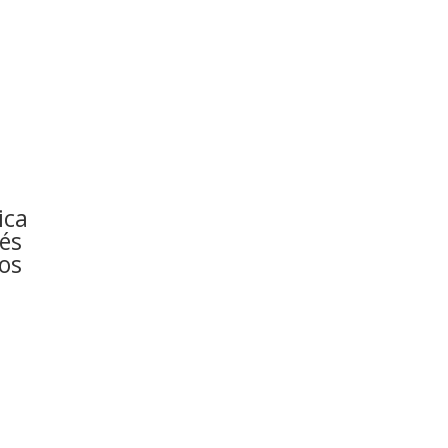
a
ica
rés
vos