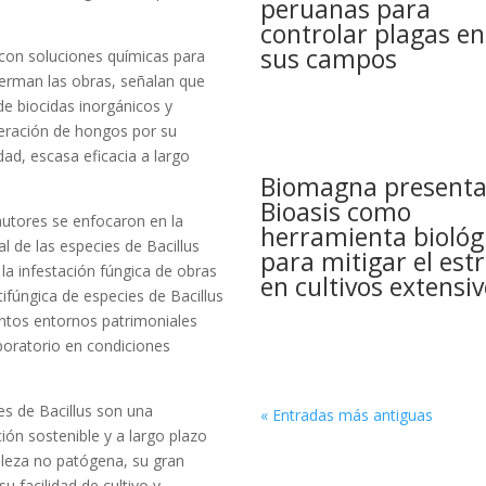
peruanas para
controlar plagas en
sus campos
 con soluciones químicas para
erman las obras, señalan que
de biocidas inorgánicos y
iferación de hongos por su
dad, escasa eficacia a largo
Biomagna present
Bioasis como
autores se enfocaron en la
herramienta biológ
al de las especies de Bacillus
para mitigar el est
la infestación fúngica de obras
en cultivos extensi
tifúngica de especies de Bacillus
intos entornos patrimoniales
boratorio en condiciones
es de Bacillus son una
« Entradas más antiguas
ión sostenible y a largo plazo
raleza no patógena, su gran
su facilidad de cultivo y