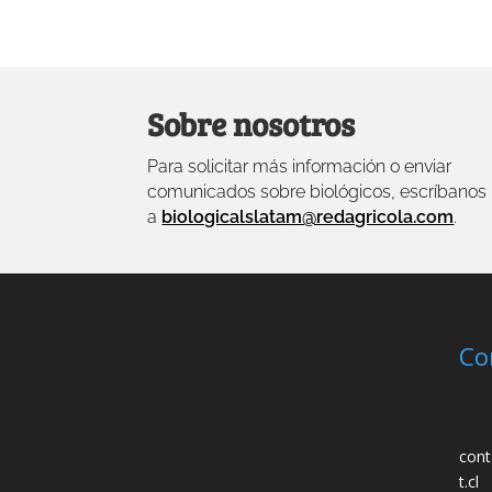
Sobre nosotros
Para solicitar más información o enviar
comunicados sobre biológicos, escríbanos
a
biologicalslatam@redagricola.com
.
Co
cont
t.cl