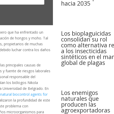
hacia 2035
Los bioplaguicidas
 pero que ha enfrentado un
consolidan su rol
stación de hongos y moho. Tal
como alternativa re
, propietarios de muchas
a los insecticidas
 debido luchar contra los daños
sintéticos en el ma
global de plagas
las principales causas de
as y fuente de riesgos laborales
sonal responsable del
lan los biólogos Nikola
 la Universidad de Belgrado. En
Los enemigos
 natural biocontrol agents for
naturales que
nalizaron la profundidad de este
producen las
este problema con
agroexportadoras
ueños microorganismos para