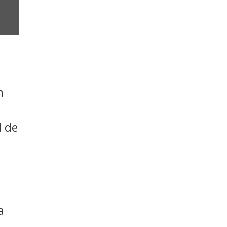
n
l de
a