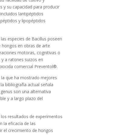
s y su capacidad para producir
incluidos lantipéptidos
péptidos y lipopéptidos
las especies de Bacillus poseen
de hongos en obras de arte
eraciones motoras, cognitivas o
a y a ratones suizos en
 biocida comercial Preventol®.
es la que ha mostrado mejores
a bibliografía actual señala
 genus son una alternativa
le y a largo plazo del
 los resultados de experimentos
 la eficacia de las
ir el crecimiento de hongos