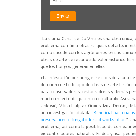
“La última Cena” de Da Vinci es una obra única,
problema común a otras reliquias del arte: infe
como sucede con los agrónomos en sus campos
obras de arte de reconocido valor histórico han
que los hongos generan en ellas.
«La infestación por hongos se considera una de 
deterioro de todo tipo de obras de arte históric
para conservadores, restauradores y demás per
mantenimiento del patrimonio cultural». Así seña
Unković, Milica Ljaljević Grbić y Ivica Dimkić, de
una investigación titulada “
Beneficial bacteria as
preservation of fungal infested works of art
”, a
problema, así como la posibilidad de combatir 
biocontroladores naturales. Es decir, usar peq