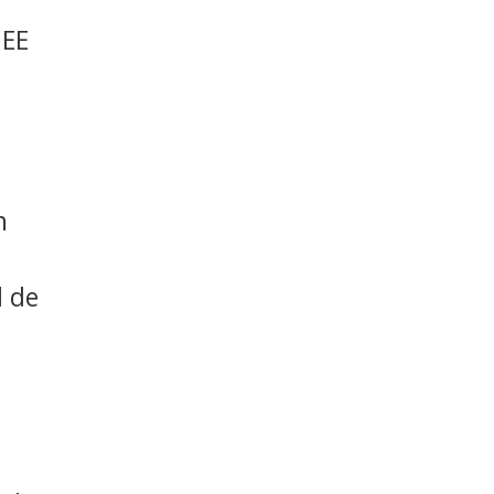
 EE
n
l de