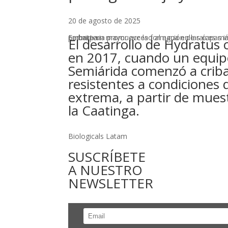
20 de agosto de 2025
La bacteria promueve la formación de raíces más profundas y vigorosas, lo que permite un mayor acceso al agua en las capas inferiores del suelo. Foto: Embrapa
El desarrollo de Hydratus
en 2017, cuando un equi
Semiárida comenzó a criba
resistentes a condiciones 
extrema, a partir de mues
la Caatinga.
Biologicals Latam
SUSCRÍBETE
A NUESTRO
NEWSLETTER