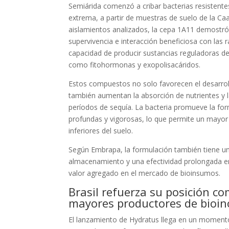
Semiárida comenzó a cribar bacterias resistente
extrema, a partir de muestras de suelo de la Caa
aislamientos analizados, la cepa 1A11 demostró 
supervivencia e interacción beneficiosa con las r
capacidad de producir sustancias reguladoras de
como fitohormonas y exopolisacáridos.
Estos compuestos no solo favorecen el desarroll
también aumentan la absorción de nutrientes y la
períodos de sequía. La bacteria promueve la fo
profundas y vigorosas, lo que permite un mayor
inferiores del suelo.
Según Embrapa, la formulación también tiene un
almacenamiento y una efectividad prolongada en
valor agregado en el mercado de bioinsumos.
Brasil refuerza su posición c
mayores productores de bioin
El lanzamiento de Hydratus llega en un momento 