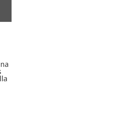
ana
s
lla
a