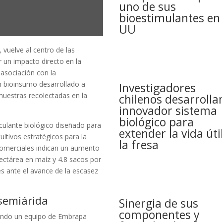
uno de sus
bioestimulantes en
UU
 vuelve al centro de las
r un impacto directo en la
asociación con la
n bioinsumo desarrollado a
Investigadores
muestras recolectadas en la
chilenos desarrolla
innovador sistema
biológico para
culante biológico diseñado para
extender la vida úti
ultivos estratégicos para la
la fresa
 comerciales indican un aumento
ectárea en maíz y 4.8 sacos por
es ante el avance de la escasez
 semiárida
Sinergia de sus
componentes y
uando un equipo de Embrapa