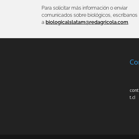
Para solicitar más información o enviar
comunicados sobre biológicos, escríbanos
a
biologicalslatam@redagricola.com
.
Co
cont
t.cl