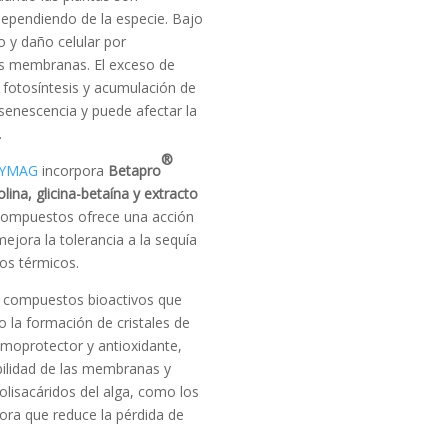
dependiendo de la especie. Bajo
o y daño celular por
las membranas. El exceso de
a fotosíntesis y acumulación de
 senescencia y puede afectar la
.
®
LYMAG
incorpora
Betapro
olina, glicina-betaína y extracto
ompuestos ofrece una acción
mejora la tolerancia a la sequía
os térmicos.
n compuestos bioactivos que
 la formación de cristales de
oprotector y antioxidante,
ilidad de las membranas y
olisacáridos del alga, como los
tora que reduce la pérdida de