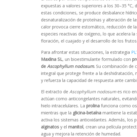
expuestas a valores superiores a los 30–35 °C, 
estas condiciones, se produce desbalance hídric
desnaturalización de proteínas y alteración de 
calor provoca cierre estomático, reducción de l
especies reactivas de oxígeno, lo que acelera la
floración, el cuajado y el desarrollo de los frutos
Para afrontar estas situaciones, la estrategia
P
Maxlina SL
, un bioestimulante formulado con
pr
de
Ascophyllum nodosum
.
Su combinación de c
integral que protege frente a la deshidratación, 
y refuerza la capacidad de respuesta ante cambi
El extracto de
Ascophyllum nodosum
es rico e
actúan como anticongelantes naturales, evitando
hielo intracelulares. La
prolina
funciona como osm
mientras que la
glicina-betaína
mantiene la estab
activa los sistemas antioxidantes. Además, los p
alginatos
y el
manitol
, crean una película protec
agua y mejora la retención de humedad.