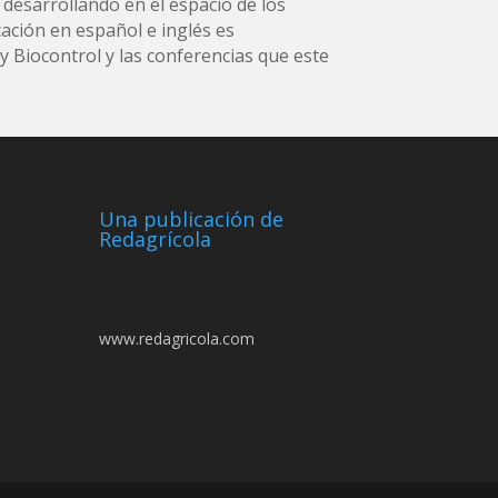
 desarrollando en el espacio de los
ación en español e inglés es
 Biocontrol y las conferencias que este
Una publicación de
Redagrícola
www.redagricola.com