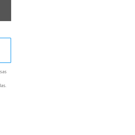
esas
las.