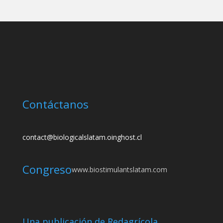
Contáctanos
contact@biologicalslatam.oinghost.cl
Congreso
www.biostimulantslatam.com
Una publicación de Redagrícola