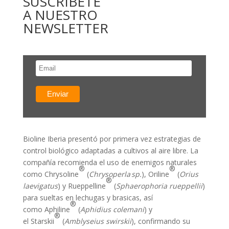
SUSCRÍBETE
A NUESTRO
NEWSLETTER
Bioline Iberia presentó por primera vez estrategias de
control biológico adaptadas a cultivos al aire libre. La
compañía recomienda el uso de enemigos naturales
®
®
como Chrysoline
(
Chrysoperla
sp.
), Oriline
(
Orius
®
laevigatus
) y Rueppelline
(
Sphaerophoria rueppellii
)
para sueltas en lechugas y brasicas, así
®
como Aphiline
(
Aphidius colemani
) y
®
el Starskii
(
Amblyseius swirskii
), confirmando su