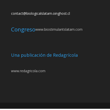
contact@biologicalslatam.oinghost.cl
Congreso
www.biostimulantslatam.com
Una publicación de Redagrícola
www.redagricola.com