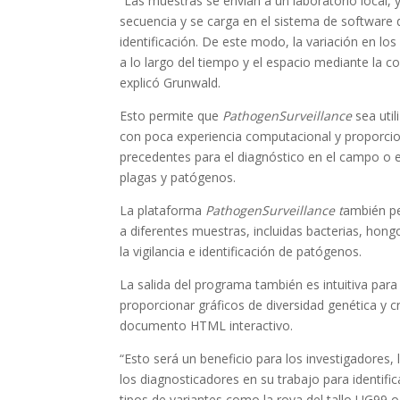
“Las muestras se envían a un laboratorio local, 
secuencia y se carga en el sistema de software 
identificación. De este modo, la variación en 
a lo largo del tiempo y el espacio mediante la
explicó Grunwald.
Esto permite que
PathogenSurveillance
sea util
con poca experiencia computacional y proporci
precedentes para el diagnóstico en el campo o 
plagas y patógenos.
La plataforma
PathogenSurveillance t
ambién pe
a diferentes muestras, incluidas bacterias, hon
la vigilancia e identificación de patógenos.
La salida del programa también es intuitiva par
proporcionar gráficos de diversidad genética y 
documento HTML interactivo.
“Esto será un beneficio para los investigadores,
los diagnosticadores en su trabajo para identific
tipos de variantes como la roya del tallo UG99 o