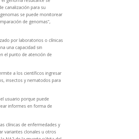
y el genoma resultante se
de canalización para su
los genomas se puede monitorear
 comparación de genomas”,
izado por laboratorios o clínicas
ona una capacidad sin
en el punto de atención de
rmite a los científicos ingresar
gos, insectos y nematodos para
a el usuario porque puede
crear informes en forma de
 las clínicas de enfermedades y
ar variantes clonales u otros
 la NA2 de la muerte súbita del