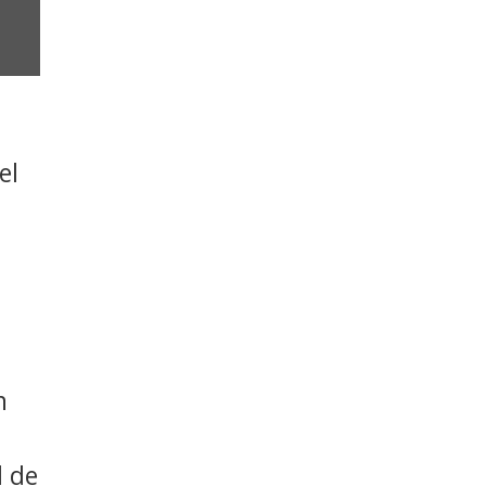
el
e
n
l de