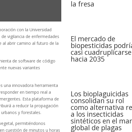
la fresa
aboración con la Universidad
a de vigilancia de enfermedades
El mercado de
 al abrir camino al futuro de la
biopesticidas podrí
casi cuadruplicarse
hacia 2035
ienta de software de código
ente nuevas variantes
es una innovadora herramienta
Los bioplaguicidas
a responder en tiempo real a
consolidan su rol
mergentes. Esta plataforma de
como alternativa re
ribuirá a reducir la propagación
a los insecticidas
urbanos y forestales.
sintéticos en el ma
vegetal, permitiéndonos
global de plagas
o en cuestión de minutos u horas