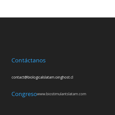
Contáctanos
contact@biologicalslatam.oinghost.cl
Congreso
www.biostimulantslatam.com