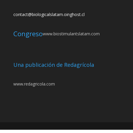
contact@biologicalslatam.oinghost.cl
Congreso
www.biostimulantslatam.com
Una publicación de Redagrícola
www.redagricola.com