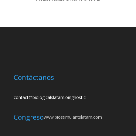
Contáctanos
contact@biologicalslatam.oinghost.cl
Congreso
www.biostimulantslatam.com