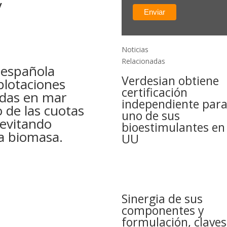
y
Noticias
Relacionadas
a española
Verdesian obtiene
plotaciones
certificación
adas en mar
independiente par
 de las cuotas
uno de sus
 evitando
bioestimulantes en
la biomasa.
UU
Sinergia de sus
componentes y
formulación, claves