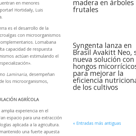
madera en árboles
cuentran en menores
frutales
portarl Hortidaily, Luis
a.
rra es el desarrollo de la
acroalgas con microorganismos
n complementarios. Lomabana
Syngenta lanza en
alta capacidad de respuesta
Brasil Avakitt Neo, 
ganismos actúan estimulando el
nueva solución con
specialización».
hongos micorrícico
para mejorar la
como
Laminaria,
desempeñan
eficiencia nutricion
de los microorganismos,
de los cultivos
MULACIÓN AGRÍCOLA
amplia experiencia en el
ran espacio para una extracción
« Entradas más antiguas
gías aplicada a la agricultura.
a mantenido una fuerte apuesta