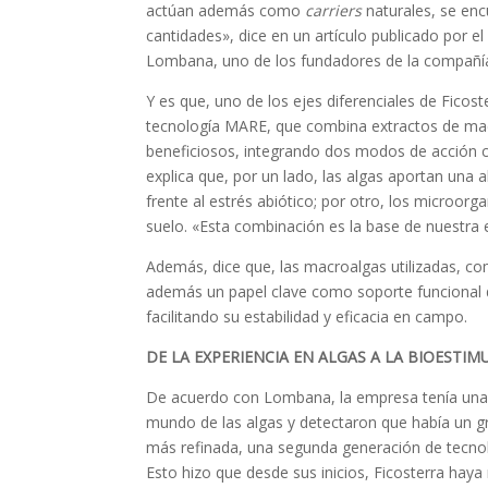
actúan además como
carriers
naturales, se en
cantidades», dice en un artículo publicado por el 
Lombana, uno de los fundadores de la compañí
Y es que, uno de los ejes diferenciales de Ficoste
tecnología MARE, que combina extractos de m
beneficiosos, integrando dos modos de acció
explica que, por un lado, las algas aportan una 
frente al estrés abiótico; por otro, los microor
suelo. «Esta combinación es la base de nuestra e
Además, dice que, las macroalgas utilizadas, 
además un papel clave como soporte funcional 
facilitando su estabilidad y eficacia en campo.
DE LA EXPERIENCIA EN ALGAS A LA BIOESTI
De acuerdo con Lombana, la empresa tenía una 
mundo de las algas y detectaron que había un g
más refinada, una segunda generación de tecnolo
Esto hizo que desde sus inicios, Ficosterra hay