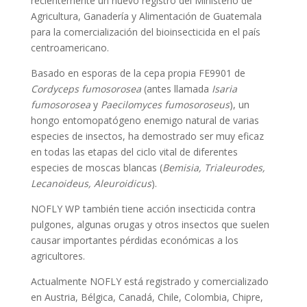
recientemente un nuevo registro del Ministerio de
Agricultura, Ganadería y Alimentación de Guatemala
para la comercialización del bioinsecticida en el país
centroamericano.
Basado en esporas de la cepa propia FE9901 de
Cordyceps fumosorosea
(antes llamada
Isaria
fumosorosea
y
Paecilomyces fumosoroseus
), un
hongo entomopatógeno enemigo natural de varias
especies de insectos, ha demostrado ser muy eficaz
en todas las etapas del ciclo vital de diferentes
especies de moscas blancas (
Bemisia, Trialeurodes,
Lecanoideus, Aleuroidicus
).
NOFLY WP también tiene acción insecticida contra
pulgones, algunas orugas y otros insectos que suelen
causar importantes pérdidas económicas a los
agricultores.
Actualmente NOFLY está registrado y comercializado
en Austria, Bélgica, Canadá, Chile, Colombia, Chipre,