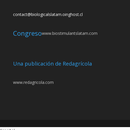
contact@biologicalslatam.oinghost.cl
Congreso
www.biostimulantslatam.com
Una publicación de Redagrícola
www.redagricola.com