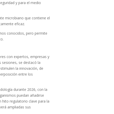
seguridad y para el medio
ante microbiano que contiene el
amente eficaz.
enos conocidos, pero permite
to.
leres con expertos, empresas y
 sesiones, se destacó la
stimulen la innovación, de
perposición entre los
todología durante 2026, con la
rganismos puedan añadirse
hito regulatorio clave para la
 verá ampliadas sus