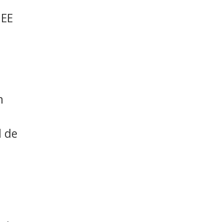
 EE
n
l de