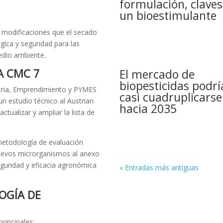
formulación, claves
un bioestimulante
 modificaciones que el secado
lógica y seguridad para las
edio ambiente.
ÍA
CMC 7
El mercado de
biopesticidas podrí
stria, Emprendimiento y PYMES
casi cuadruplicarse
 estudio técnico al Austrian
hacia 2035
ctualizar y ampliar la lista de
a metodología de evaluación
 nuevos microrganismos al anexo
eguridad y eficacia agronómica
« Entradas más antiguas
OGÍA DE
principales: