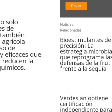
o solo
Noticias
es de
Relacionadas
 también
Bioestimulantes de
 agrícola
precisión: La
so de
estrategia microbi
y eficaces que
que reprograma la
y reducen la
defensas de la fruti
uímicos.
frente a la sequía
Verdesian obtiene
certificación
independiente par