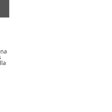
ana
s
lla
a