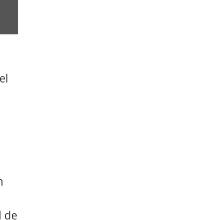
el
e
n
l de