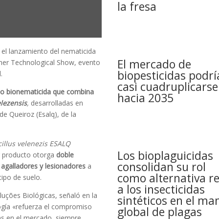
la fresa
el lanzamiento del nematicida
El mercado de
mmer Technological Show, evento
biopesticidas podrí
.
casi cuadruplicarse
co bionematicida que combina
hacia 2035
elezensis
,
desarrolladas en
de Queiroz (Esalq), de la
cillus velenezis ESALQ
Los bioplaguicidas
r producto otorga
doble
consolidan su rol
agalladores y lesionadores
a
como alternativa re
tipo de suelo.
a los insecticidas
uções Biológicas, señaló en la
sintéticos en el ma
ogía «refuerza el compromiso
global de plagas
as en el mercado, siempre