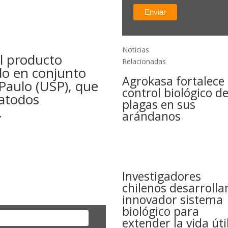
Noticias
l producto
Relacionadas
ado en conjunto
Agrokasa fortalece 
 Paulo (USP), que
control biológico d
matodos
plagas en sus
.
arándanos
Investigadores
chilenos desarrolla
innovador sistema
biológico para
extender la vida úti