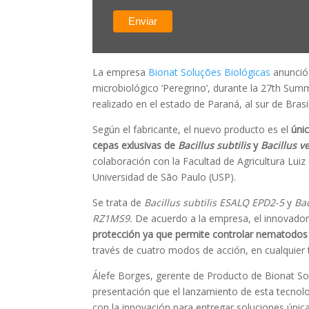
La empresa
Bionat Soluções Biológicas
anunció 
microbiológico ‘Peregrino’, durante la 27th Su
realizado en el estado de Paraná, al sur de Brasil
Según el fabricante, el nuevo producto es el
úni
cepas exlusivas de
Bacillus subtilis
y
Bacillus v
colaboración con la Facultad de Agricultura Luiz 
Universidad de São Paulo (USP).
Se trata de
Bacillus subtilis ESALQ EPD2-5
y
Ba
RZ1MS9.
De acuerdo a la empresa, el innovado
protección ya que permite controlar nematodos 
través de cuatro modos de acción, en cualquier 
Álefe Borges, gerente de Producto de Bionat Sol
presentación que el lanzamiento de esta tecnol
con la innovación para entregar soluciones únic