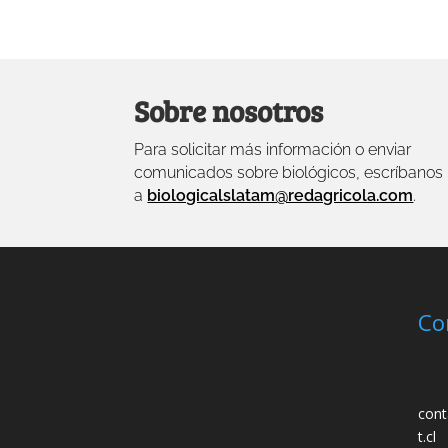
Sobre nosotros
Para solicitar más información o enviar
comunicados sobre biológicos, escríbanos
a
biologicalslatam@redagricola.com
.
Co
cont
t.cl