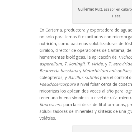
Guillermo Ruiz
, asesor en cultiv
Hass.
En Cartama, productora y exportadora de aguac
no solo para temas fitosanitarios con microorg
nutrición, como bacterias solubilizadoras de fós
Giraldo, director de operaciones de Cartama, d
herramientas biológicas, la aplicación de
Tricho
asperellum, T. koningii, T. viride
, y
T. atrovirid
Beauveria bassiana
y
Metarhizium anisopliae
p
coleópteros, y
Bacillus subtilis
para el control 
Pseudocercospora
a nivel foliar cerca de cose
micorrizas los aplican dos veces al año para log
tener una buena simbiosis a nivel de raíz, mien
fluorescens
para la síntesis de fitohormonas, p
solubilizadoras de minerales y síntesis de una 
volátiles.