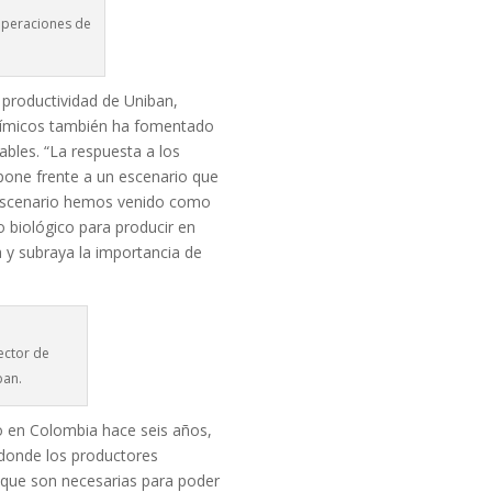
 operaciones de
 productividad de Uniban,
químicos también ha fomentado
ables. “La respuesta a los
pone frente a un escenario que
e escenario hemos venido como
o biológico para producir en
 y subraya la importancia de
rector de
ban.
o en Colombia hace seis años,
 donde los productores
 que son necesarias para poder