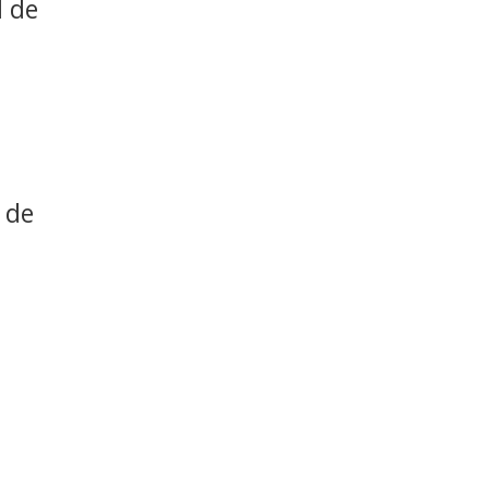
l de
 de