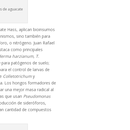
os de aguacate
ate Hass, aplican bioinsumos
anismos, sino también para
foro, o nitrógeno. Juan Rafael
estaca como principales
derma harzianum, T.
e
para patógenos de suelo;
ara el control de larvas de
de
Colletotrichum
y
cha. Los hongos formadores de
rar una mejor masa radical al
tras que usan
Pseudomonas
roducción de sideróforos,
gran cantidad de compuestos