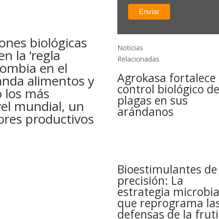
iones biológicas
Noticias
n la ‘regla
Relacionadas
lombia en el
Agrokasa fortalece 
nda alimentos y
control biológico d
o los más
plagas en sus
vel mundial, un
arándanos
ores productivos
Bioestimulantes de
precisión: La
estrategia microbi
que reprograma la
defensas de la fruti