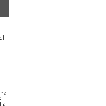
el
e
ana
s
lla