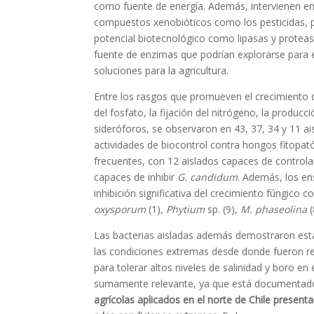
como fuente de energía. Además, intervienen e
compuestos xenobióticos como los pesticidas, p
potencial biotecnológico como lipasas y protea
fuente de enzimas que podrían explorarse para e
soluciones para la agricultura.
Entre los rasgos que promueven el crecimiento de
del fosfato, la fijación del nitrógeno, la produc
sideróforos, se observaron en 43, 37, 34 y 11 a
actividades de biocontrol contra hongos fitop
frecuentes, con 12 aislados capaces de control
capaces de inhibir
G. candidum
. Además, los e
inhibición significativa del crecimiento fúngico c
oxysporum
(1),
Phytium
sp. (9),
M. phaseolina
(
Las bacterias aisladas además demostraron est
las condiciones extremas desde donde fueron r
para tolerar altos niveles de salinidad y boro en 
sumamente relevante, ya que está documenta
agrícolas aplicados en el norte de Chile presenta