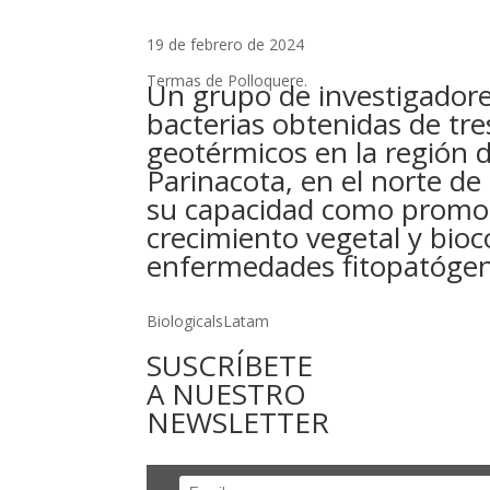
19 de febrero de 2024
Termas de Polloquere.
Un grupo de investigadore
bacterias obtenidas de tr
geotérmicos en la región d
Parinacota, en el norte de
su capacidad como promot
crecimiento vegetal y bio
enfermedades fitopatógen
BiologicalsLatam
SUSCRÍBETE
A NUESTRO
NEWSLETTER