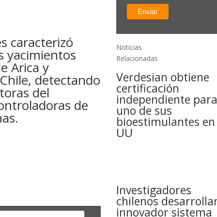
s caracterizó
Noticias
es yacimientos
Relacionadas
e Arica y
Verdesian obtiene
 Chile, detectando
certificación
oras del
independiente par
controladoras de
uno de sus
as.
bioestimulantes en
UU
Investigadores
chilenos desarrolla
innovador sistema