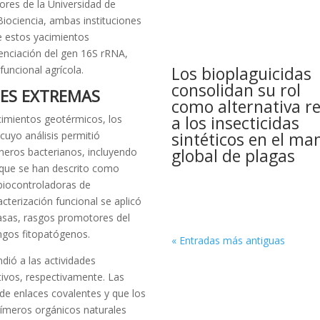
ores de la Universidad de
 Biociencia, ambas instituciones
de estos yacimientos
enciación del gen 16S rRNA,
Los bioplaguicidas
funcional agrícola.
consolidan su rol
NES EXTREMAS
como alternativa re
a los insecticidas
acimientos geotérmicos, los
sintéticos en el ma
 cuyo análisis permitió
global de plagas
éneros bacterianos, incluyendo
, que se han descrito como
 biocontroladoras de
cterización funcional se aplicó
lasas, rasgos promotores del
ongos fitopatógenos.
« Entradas más antiguas
dió a las actividades
sitivos, respectivamente. Las
s de enlaces covalentes y que los
ímeros orgánicos naturales