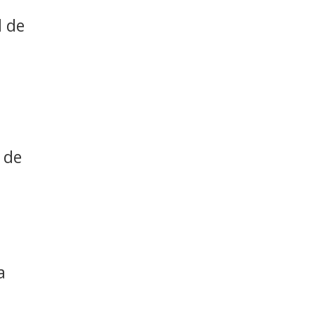
l de
 de
a