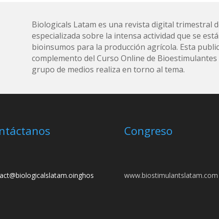
Biologicals Latam es una revista digital trimestra
especializada sobre la intensa actividad que se está
bioinsumos para la producción agrícola. Esta public
complemento del Curso Online de Bioestimulantes y
grupo de medios realiza en torno al tema.
ntáctanos
Congreso
act@biologicalslatam.oinghos
www.biostimulantslatam.com