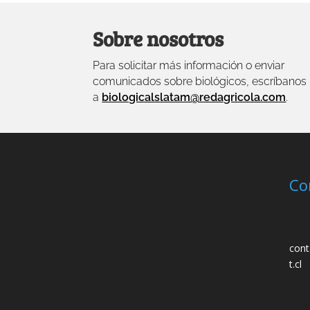
Sobre nosotros
Para solicitar más información o enviar
comunicados sobre biológicos, escríbanos
a
biologicalslatam@redagricola.com
.
Co
cont
t.cl