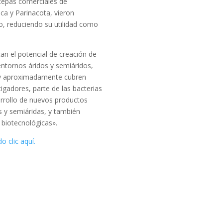
 cepas comerciales de
rica y Parinacota, vieron
o, reduciendo su utilidad como
an el potencial de creación de
entornos áridos y semiáridos,
, y aproximadamente cubren
tigadores, parte de las bacterias
rrollo de nuevos productos
s y semiáridas, y también
 biotecnológicas».
o clic aquí.