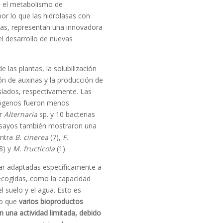
n el metabolismo de
or lo que las hidrolasas con
sas, representan una innovadora
l desarrollo de nuevas
 las plantas, la solubilización
ción de auxinas y la producción de
islados, respectivamente. Las
atógenos fueron menos
ar
Alternaria
sp. y 10 bacterias
nsayos también mostraron una
ontra
B. cinerea
(7),
F.
8) y
M. fructicola
(1).
ar adaptadas específicamente a
ecogidas, como la capacidad
el suelo y el agua. Esto es
do que
varios bioproductos
n una actividad limitada, debido