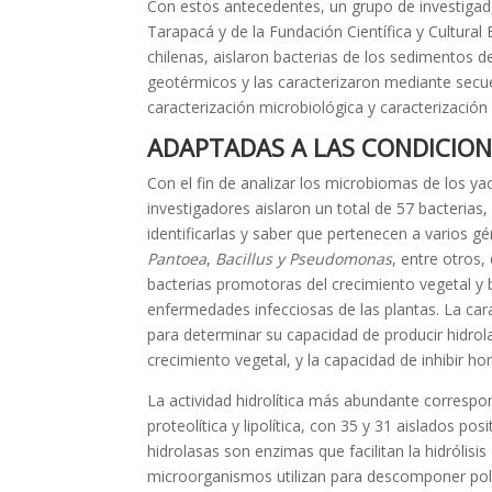
Con estos antecedentes, un grupo de investigad
Tarapacá y de la Fundación Científica y Cultural
chilenas, aislaron bacterias de los sedimentos 
geotérmicos y las caracterizaron mediante secu
caracterización microbiológica y caracterización 
ADAPTADAS A LAS CONDICIO
Con el fin de analizar los microbiomas de los y
investigadores aislaron un total de 57 bacterias,
identificarlas y saber que pertenecen a varios g
Pantoea
,
Bacillus y
Pseudomonas
, entre otros
bacterias promotoras del crecimiento vegetal y
enfermedades infecciosas de las plantas. La cara
para determinar su capacidad de producir hidro
crecimiento vegetal, y la capacidad de inhibir h
La actividad hidrolítica más abundante correspon
proteolítica y lipolítica, con 35 y 31 aislados po
hidrolasas son enzimas que facilitan la hidrólisi
microorganismos utilizan para descomponer pol