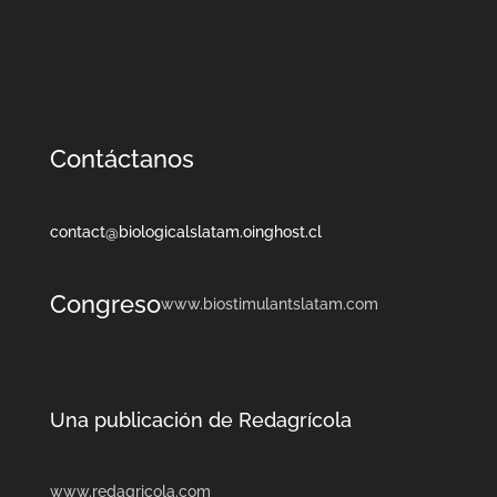
Contáctanos
contact@biologicalslatam.oinghost.cl
Congreso
www.biostimulantslatam.com
Una publicación de Redagrícola
www.redagricola.com