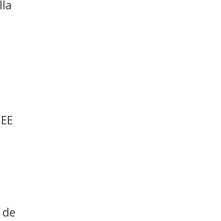
lla
a
 EE
 de