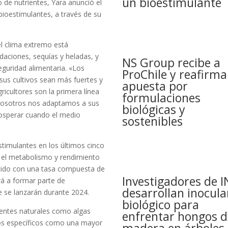
un bioestimulante
so de nutrientes, Yara anunció el
ioestimulantes, a través de su
el clima extremo está
daciones, sequías y heladas, y
NS Group recibe a
seguridad alimentaria. «Los
ProChile y reafirma
sus cultivos sean más fuertes y
apuesta por
gricultores son la primera línea
formulaciones
y nosotros nos adaptamos a sus
biológicas y
rosperar cuando el medio
sostenibles
stimulantes en los últimos cinco
 el metabolismo y rendimiento
recido con una tasa compuesta de
Investigadores de I
á a formar parte de
desarrollan inocula
e se lanzarán durante 2024.
biológico para
ientes naturales como algas
enfrentar hongos d
tos específicos como una mayor