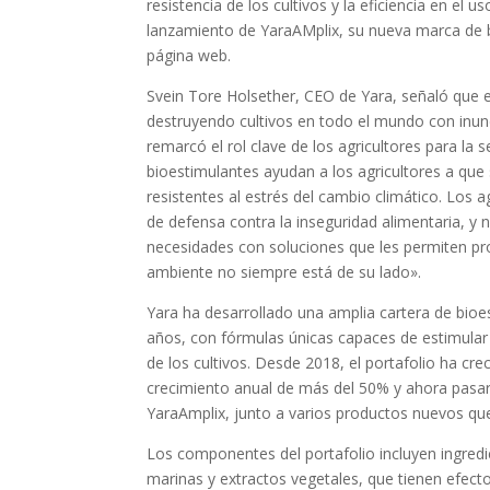
resistencia de los cultivos y la eficiencia en el u
lanzamiento de YaraAMplix, su nueva marca de b
página web.
Svein Tore Holsether, CEO de Yara, señaló que 
destruyendo cultivos en todo el mundo con inun
remarcó el rol clave de los agricultores para la 
bioestimulantes ayudan a los agricultores a que 
resistentes al estrés del cambio climático. Los a
de defensa contra la inseguridad alimentaria, 
necesidades con soluciones que les permiten p
ambiente no siempre está de su lado».
Yara ha desarrollado una amplia cartera de bioe
años, con fórmulas únicas capaces de estimular
de los cultivos. Desde 2018, el portafolio ha c
crecimiento anual de más del 50% y ahora pasar
YaraAmplix, junto a varios productos nuevos qu
Los componentes del portafolio incluyen ingred
marinas y extractos vegetales, que tienen efec