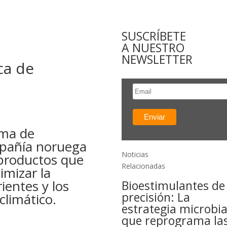
SUSCRÍBETE
A NUESTRO
NEWSLETTER
ca de
ama de
mpañía noruega
Noticias
 productos que
Relacionadas
imizar la
rientes y los
Bioestimulantes de
precisión: La
climático.
estrategia microbi
que reprograma la