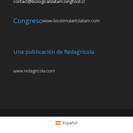
contact@biologicalslatam.oinghost.cl
Congreso
www.biostimulantslatam.com
Una publicación de Redagrícola
www.redagricola.com
Español