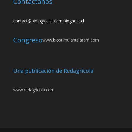
Contáctanos
contact@biologicalslatam.oinghost.cl
Congreso
www.biostimulantslatam.com
Una publicación de Redagrícola
www.redagricola.com