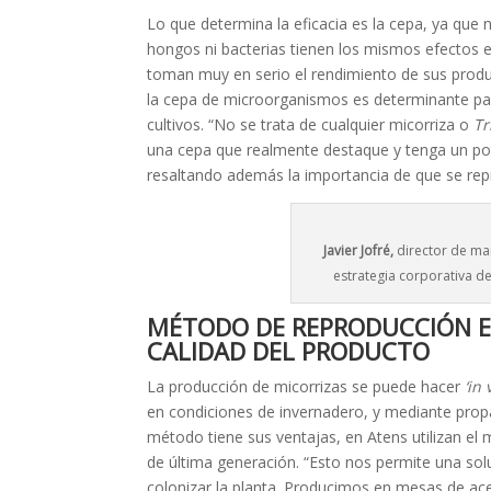
Lo que determina la eficacia es la cepa, ya que n
hongos ni bacterias tienen los mismos efectos e
toman muy en serio el rendimiento de sus produc
la cepa de microorganismos es determinante p
cultivos. “No se trata de cualquier micorriza o
T
una cepa que realmente destaque y tenga un pote
resaltando además la importancia de que se re
Javier Jofré,
director de mar
estrategia corporativa de
MÉTODO DE REPRODUCCIÓN ES
CALIDAD DEL PRODUCTO
La producción de micorrizas se puede hacer
‘in 
en condiciones de invernadero, y mediante pro
método tiene sus ventajas, en Atens utilizan el 
de última generación. “Esto nos permite una so
colonizar la planta. Producimos en mesas de ace