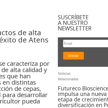
SUSCRÍBETE
A NUESTRO
NEWSLETTER
ctos de alta
 éxito de Atens
e caracteriza por
de alta calidad y
Noticias
nes que han
Relacionadas
 en distintas
cción de cepas,
Futureco Bioscienc
impulsa una nueva
 para desarrollar
etapa de crecimien
ricultor pueda
diversificación en P