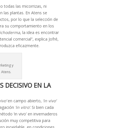
o todas las micorrizas, ni
n las plantas. En Atens se
tos, por lo que la selección de
ara su comportamiento en los
richoderma
, la idea es encontrar
ncial comercial”, explica Jofré,
produzca eficazmente.
keting y
 Atens.
 DECISIVO EN LA
vivo’
en campo abierto,
‘in vivo’
pagación
‘in vitro’
. Si bien cada
método ‘in vivo’ en invernaderos
lución muy competitiva para
ro inoxidable, en condiciones