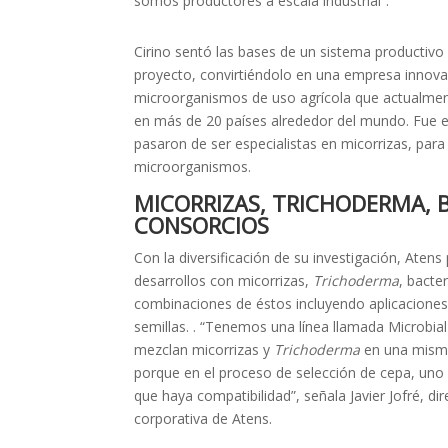
somos productores a escala industrial”.
Cirino sentó las bases de un sistema productivo
proyecto, convirtiéndolo en una empresa innova
microorganismos de uso agrícola que actualmen
en más de 20 países alrededor del mundo. Fue
pasaron de ser especialistas en micorrizas, para
microorganismos.
MICORRIZAS, TRICHODERMA, B
CONSORCIOS
Con la diversificación de su investigación, Atens
desarrollos con micorrizas,
Trichoderma
, bacte
combinaciones de éstos incluyendo aplicacione
semillas. . “Tenemos una línea llamada Microbia
mezclan micorrizas y
Trichoderma
en una misma
porque en el proceso de selección de cepa, un
que haya compatibilidad”, señala Javier Jofré, di
corporativa de Atens.