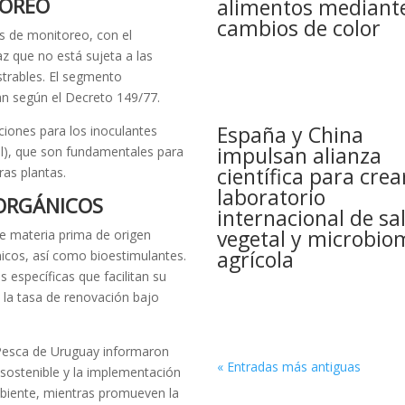
TOREO
alimentos mediant
cambios de color
s de monitoreo, con el
z que no está sujeta a las
strables. El segmento
an según el Decreto 149/77.
España y China
ciones para los inoculantes
impulsan alianza
al), que son fundamentales para
científica para crea
ras plantas.
laboratorio
ORGÁNICOS
internacional de sa
vegetal y microbio
de materia prima de origen
agrícola
nicos, así como bioestimulantes.
específicas que facilitan su
 la tasa de renovación bajo
y Pesca de Uruguay informaron
« Entradas más antiguas
sostenible y la implementación
mbiente, mientras promueven la