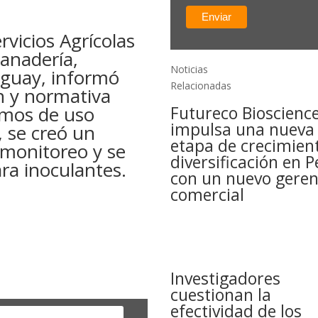
rvicios Agrícolas
Ganadería,
Noticias
uguay, informó
Relacionadas
ón y normativa
sumos de uso
Futureco Bioscienc
impulsa una nueva
, se creó un
etapa de crecimien
 monitoreo y se
diversificación en P
ra inoculantes.
con un nuevo geren
comercial
Investigadores
cuestionan la
efectividad de los