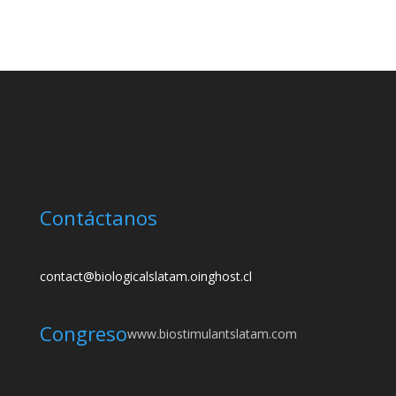
Contáctanos
contact@biologicalslatam.oinghost.cl
Congreso
www.biostimulantslatam.com