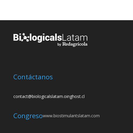
Contáctanos
contact@biologicalslatam.oinghost.cl
Congreso
www.biostimulantslatam.com