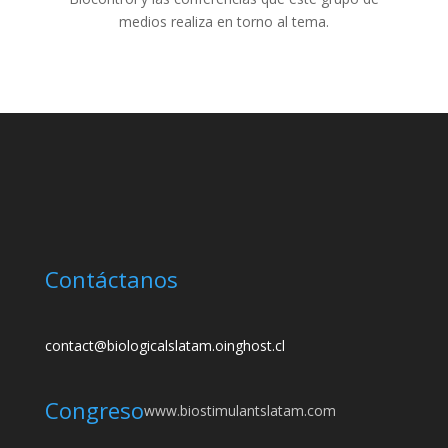
medios realiza en torno al tema.
Contáctanos
contact@biologicalslatam.oinghost.cl
Congreso
www.biostimulantslatam.com