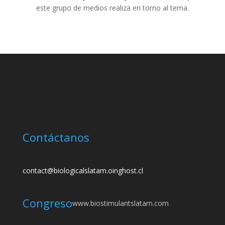
este grupo de medios realiza en torno al tema.
Contáctanos
contact@biologicalslatam.oinghost.cl
Congreso
www.biostimulantslatam.com